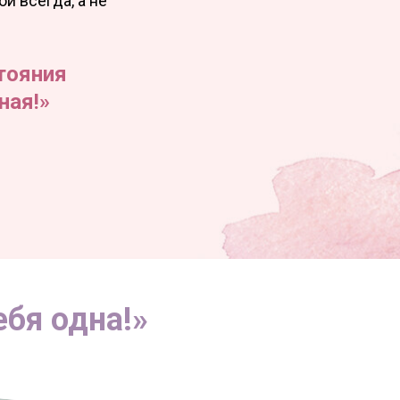
й всегда, а не
стояния
ная!»
бя одна!»