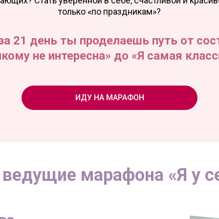
ющих? Стать уверенной в себе, счастливой и красиво
только «по праздникам»?
за 21 день ты проделаешь путь от со
икому не интересна» до «Я самая класс
ИДУ НА МАРАФОН
 ведущие марафона «Я у се