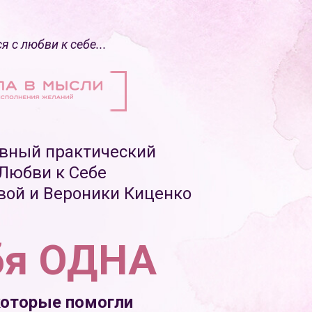
я с любви к себе...
вный практический
Любви к Себе
вой и Вероники Киценко
ебя ОДНА
которые помогли