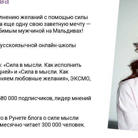
ва
полнению желаний с помощью силы
а еще одну свою заветную мечту —
юбимым мужчиной на Мальдивах!
русскоязычной онлайн-школы
: «Сила в мысли. Как исполнить
дней» и «Сила в мысли. Как
лняем любовные желания», ЭКСМО,
580 000 подписчиков, лидер мнений
о в Рунете блога о силе мысли
жемесячно читает 300 000 человек.