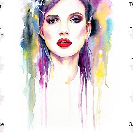
Т
и
о
Б
ие
ое
З